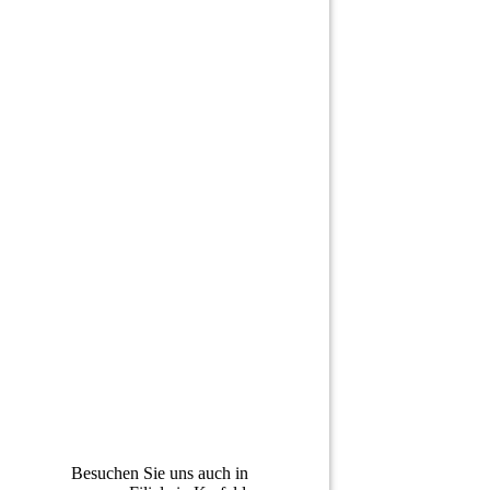
Sommer
Orsaystr./Ecke Alte Schulstr.
47906 Kempen
+49 2152 517460
info@bildundkunstsommer.
de
Öffnungszeiten:
Die.+Do. 10 - 14 Uhr
FR. 10-13 + 15-18 Uhr
MI.+Sa.
10 - 14 Uhr
Montag geschlossen
Besuchen Sie uns auch in